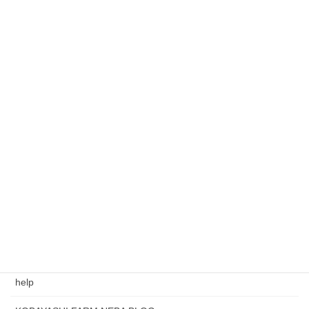
大根のトマト煮
2021年4月7日
ミネストローネ
2021年4月1日
ミートソース
2021年3月26日
大人のミートソース
2021年3月26日
ミニ春巻き
2021年3月26日
カテゴリー
help